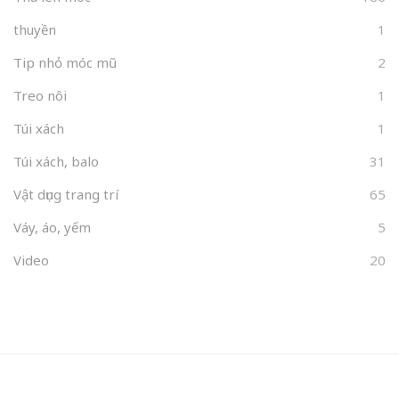
thuyền
1
Tip nhỏ móc mũ
2
Treo nôi
1
Túi xách
1
Túi xách, balo
31
Vật dụng trang trí
65
Váy, áo, yếm
5
Video
20