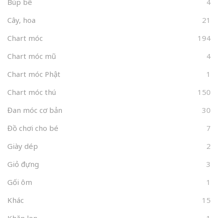
Búp bê
4
Cây, hoa
21
Chart móc
194
Chart móc mũ
4
Chart móc Phật
1
Chart móc thú
150
Đan móc cơ bản
30
Đồ chơi cho bé
7
Giày dép
2
Giỏ đựng
3
Gối ôm
1
Khác
15
Khăn len
1