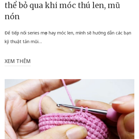
thể bỏ qua khi móc thú len, mũ
nón
Để tiếp nối series mẹo hay móc len, mình sẽ hướng dẫn các bạn
kỹ thuật tản mũi…
XEM THÊM