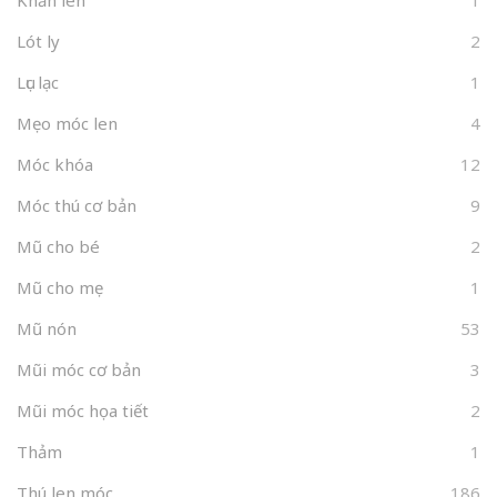
Lót ly
2
Lục lạc
1
Mẹo móc len
4
Móc khóa
12
Móc thú cơ bản
9
Mũ cho bé
2
Mũ cho mẹ
1
Mũ nón
53
Mũi móc cơ bản
3
Mũi móc họa tiết
2
Thảm
1
Thú len móc
186