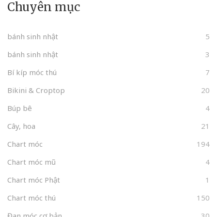
Chuyên mục
bánh sinh nhật
5
bánh sinh nhật
3
Bí kíp móc thú
7
Bikini & Croptop
20
Búp bê
4
Cây, hoa
21
Chart móc
194
Chart móc mũ
4
Chart móc Phật
1
Chart móc thú
150
Đan móc cơ bản
30