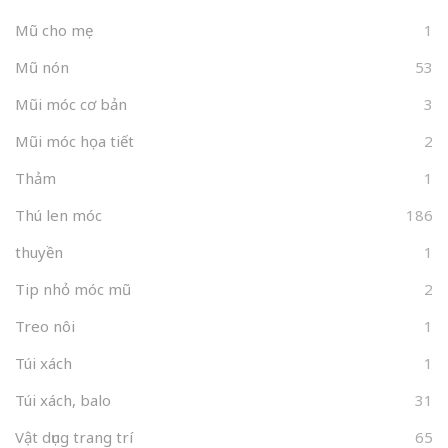
Mũ cho mẹ
1
Mũ nón
53
Mũi móc cơ bản
3
Mũi móc họa tiết
2
Thảm
1
Thú len móc
186
thuyền
1
Tip nhỏ móc mũ
2
Treo nôi
1
Túi xách
1
Túi xách, balo
31
Vật dụng trang trí
65