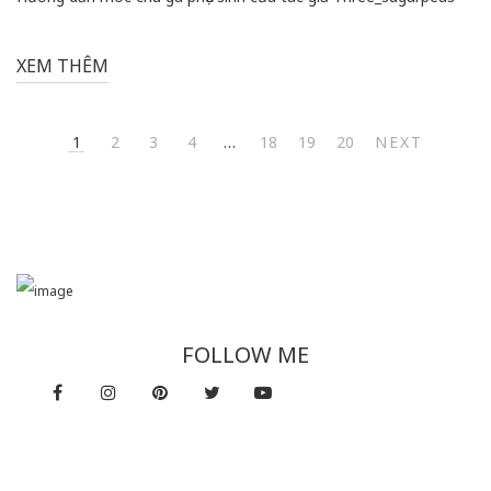
XEM THÊM
1
2
3
4
…
18
19
20
NEXT
FOLLOW ME