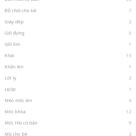
Đồ chơi cho bé
7
Giày dép
2
Giỏ đựng
3
Gối ôm
1
Khác
15
Khăn len
1
Lót ly
2
Lục lạc
1
Mẹo móc len
4
Móc khóa
12
Móc thú cơ bản
9
Mũ cho bé
2