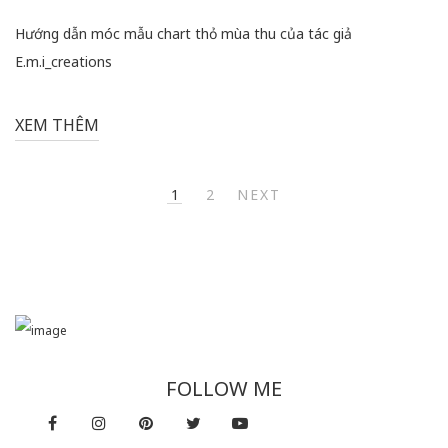
Hướng dẫn móc mẫu chart thỏ mùa thu của tác giả
E.m.i_creations
XEM THÊM
1
2
NEXT
FOLLOW ME