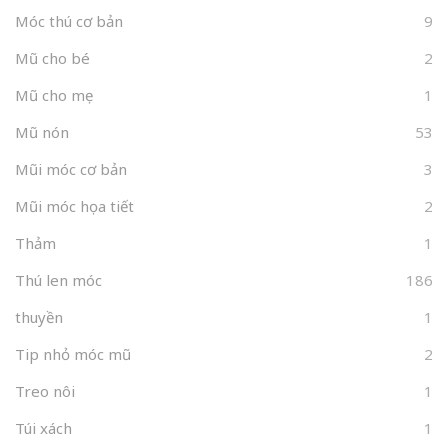
Móc thú cơ bản
9
Mũ cho bé
2
Mũ cho mẹ
1
Mũ nón
53
Mũi móc cơ bản
3
Mũi móc họa tiết
2
Thảm
1
Thú len móc
186
thuyền
1
Tip nhỏ móc mũ
2
Treo nôi
1
Túi xách
1