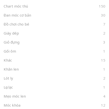
Chart móc thú
150
Đan móc cơ bản
30
Đồ chơi cho bé
7
Giày dép
2
Giỏ đựng
3
Gối ôm
1
Khác
15
Khăn len
1
Lót ly
2
Lục lạc
1
Mẹo móc len
4
Móc khóa
12