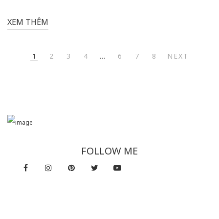
XEM THÊM
1
2
3
4
…
6
7
8
NEXT
FOLLOW ME