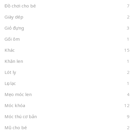
Đồ chơi cho bé
7
Giày dép
2
Giỏ đựng
3
Gối ôm
1
Khác
15
Khăn len
1
Lót ly
2
Lục lạc
1
Mẹo móc len
4
Móc khóa
12
Móc thú cơ bản
9
Mũ cho bé
2