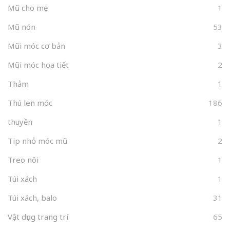
Mũ cho mẹ
1
Mũ nón
53
Mũi móc cơ bản
3
Mũi móc họa tiết
2
Thảm
1
Thú len móc
186
thuyền
1
Tip nhỏ móc mũ
2
Treo nôi
1
Túi xách
1
Túi xách, balo
31
Vật dụng trang trí
65