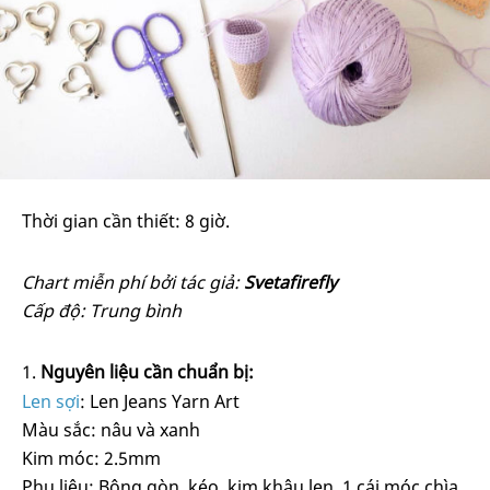
Thời gian cần thiết:
8 giờ.
Chart miễn phí bởi tác giả:
Svetafirefly
Cấp độ: Trung bình
Nguyên liệu cần chuẩn bị:
Len sợi
: Len Jeans Yarn Art
Màu sắc: nâu và xanh
Kim móc: 2.5mm
Phụ liệu: Bông gòn, kéo, kim khâu len, 1 cái móc chìa