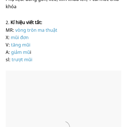
khóa
Kí hiệu viết tắt:
MR:
vòng tròn ma thuật
X:
mũi đơn
V:
tăng mũi
A:
giảm mũ
i
sl:
trượt mũi