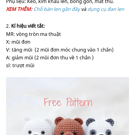
Phụ liệu: Kéo, kim khâu len, bông gòn, mắt thú.
XEM THÊM:
Chỗ bán len gần đây
và
dụng cụ đan len
Kí hiệu viết tắt:
MR: vòng tròn ma thuật
X: mũi đơn
V: tăng mũi (2 mũi đơn móc chung vào 1 chân)
A: giảm mũi (2 mũi đơn thu về 1 chân )
sl: trượt mũi